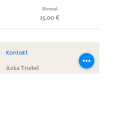
Normal
15,00 €
Kontakt
Anka Triebel
Mail
deinanka.yoga@gmail.com
Schreib mir einfach eine Mail,
wenn Du Fragen hast
lgbtqia2s+ SaferSpace