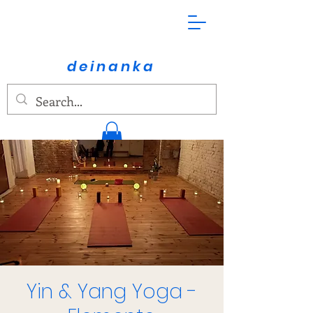
deinanka
Traumarelease
Prozessbegleitung
Yin & Yang Yoga -