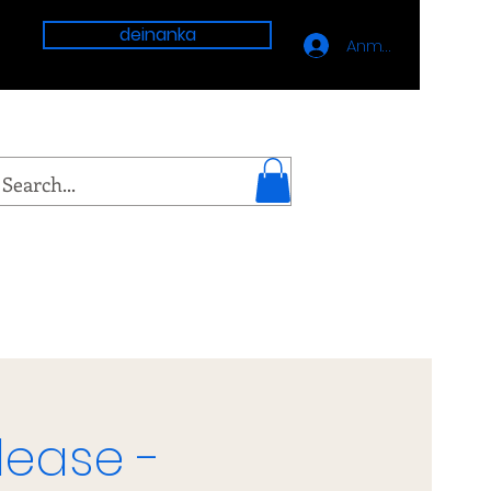
deinanka
Anmelden
lease -