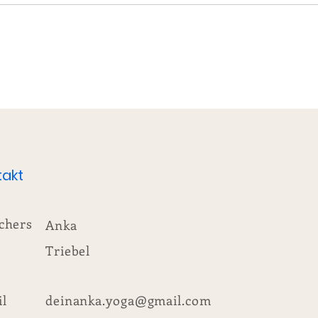
takt
chers
Anka
Triebel
l
deinanka.yoga@gmail.com