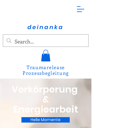
deinanka
Traumarelease
Prozessbegleitung
Verkörperung
&
Energiearbeit
Helle Momente